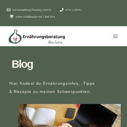
Zum
Inhalt
info@ernaehrungsberatung-toelz.de
0170-1168591
springen
Albert-Schäffenacker-Str.7, Bad Tölz
Blog
Hier findest du Ernährungsinfos, -Tipps
& Rezepte zu meinen Schwerpunkten.