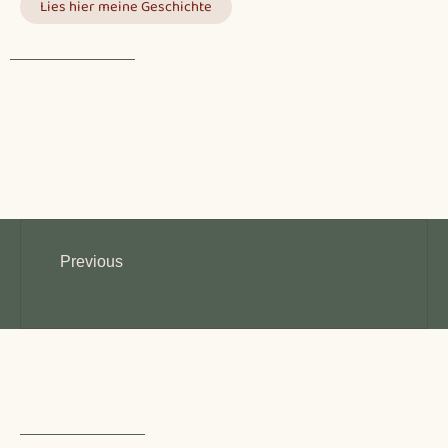
Lies hier meine Geschichte
Zurück
Previous
Vegetarisch für Kinder – Darauf solltest du achten