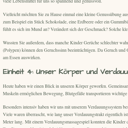
viele Lebensmittel für uns so spannend und genussvoll.
Vielleicht möchten Sie zu Hause einmal eine kleine Genussübung au
zum Beispiel ein Stück Schokolade, eine Erdbeere oder ein Gummibär
fühlt es sich im Mund an? Verändert sich der Geschmack? Solche k
Wussten Sie außerdem, dass manche Kinder Gerüche schlechter wahr
(Polypen) können den Geruchssinn beeinträchtigen. Da Geruch und 
am Essen auswirken.
Einheit 4: Unser Körper und Verdauu
Heute haben wir einen Blick in unseren Körper geworfen. Gemeinsam 
Muskeln ermöglichen Bewegung, Blutgefäße transportieren wichtige S
Besonders intensiv haben wir uns mit unserem Verdauungssystem be
Viele waren überrascht, wie lang unser Verdauungstrakt eigentlich is
Meter lang. Mit einem Verdauungsmassagespiel konnten die Kinder d