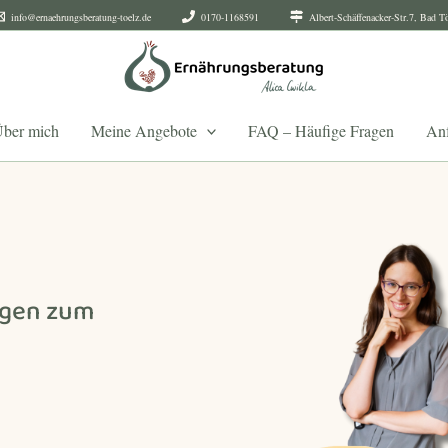
info@ernaehrungsberatung-toelz.de
0170-1168591
Albert-Schäffenacker-Str.7, Bad T
ber mich
Meine Angebote
FAQ – Häufige Fragen
Anf
ngen zum